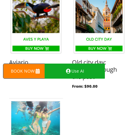
Aviario
Old city day:
Journey through
BOOK NOW
Use AI
From:
$
40.00
the past
From:
$
90.00