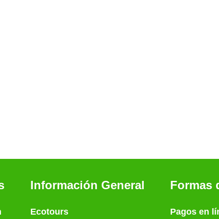
s
Información General
Formas 
n
Ecotours
Pagos en lí