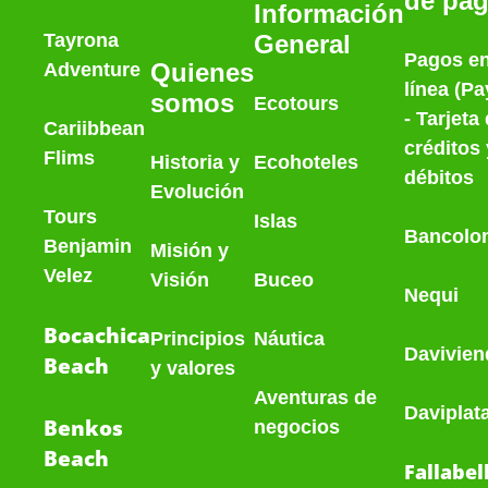
de pa
Información
Tayrona
General
Pagos e
Quienes
Adventure
línea (Pa
somos
Ecotours
- Tarjeta
Cariibbean
créditos 
Flims
Historia
y
Ecohoteles
débitos
Evolución
Tours
Islas
Bancolo
Benjamin
Misión y
Velez
Visión
Buceo
Nequi
Bocachica
Principios
Náutica
Davivien
Beach
y valores
Aventuras de
Daviplat
Benkos
negocios
Beach
Fallabel