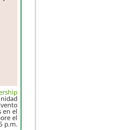
ership
unidad
Evento
 en el
ore el
5 p.m.