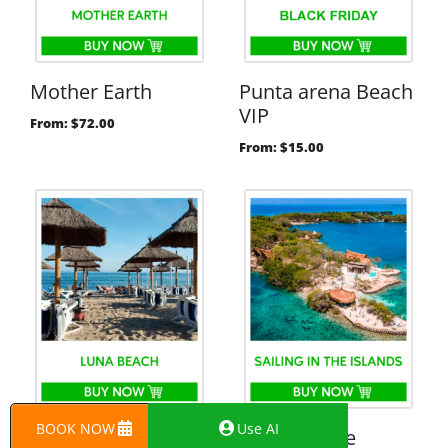
Mother Earth
Punta arena Beach
VIP
From:
$
72.00
From:
$
15.00
BOOK NOW
Use AI
Luna Beach
Sailing in the