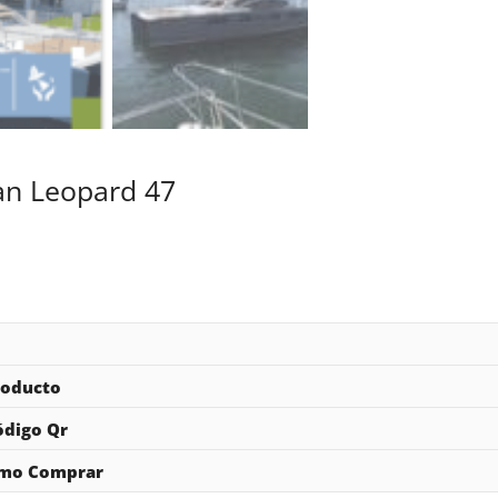
n Leopard 47
roducto
ódigo Qr
omo Comprar