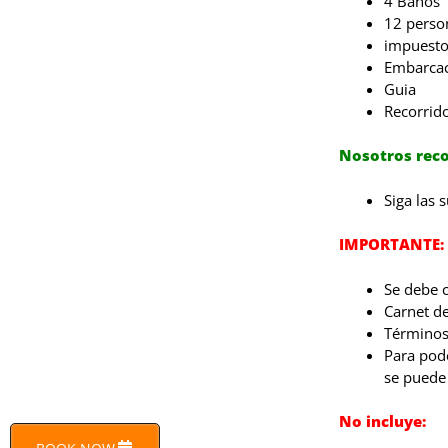
4 Baños
12 perso
impuesto
Embarcac
Guia
Recorrid
Nosotros re
Siga las 
IMPORTANTE:
Se debe 
Carnet de
Términos
Para pode
se puede 
No incluye: