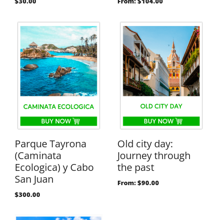
$
30.00
From:
$
104.00
Parque Tayrona
Old city day:
(Caminata
Journey through
Ecologica) y Cabo
the past
San Juan
From:
$
90.00
$
300.00