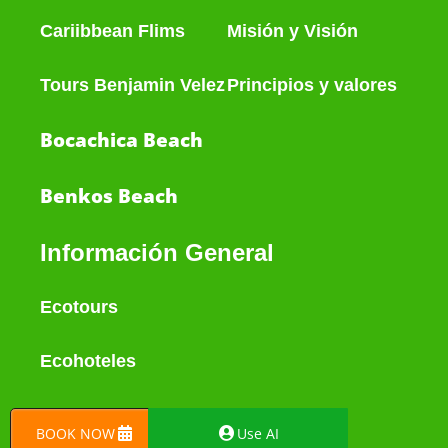
Cariibbean Flims
Misión y Visión
Tours Benjamin Velez
Principios y valores
Bocachica Beach
Benkos Beach
Información General
Ecotours
Ecohoteles
Islas
BOOK NOW
Use AI