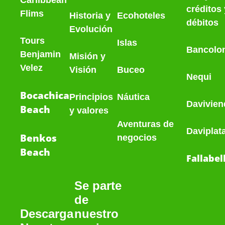
Cariibbean
créditos 
Flims
Historia
y
Ecohoteles
débitos
Evolución
Tours
Islas
Bancolo
Benjamin
Misión y
Velez
Visión
Buceo
Nequi
Bocachica
Principios
Náutica
Davivien
Beach
y valores
Aventuras de
Daviplat
Benkos
negocios
Beach
Fallabel
Se parte
de
nuestro
Descarga