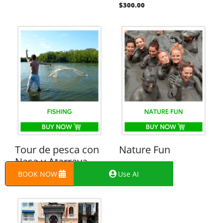
$
300.00
Tour de pesca con
Nature Fun
Nasa y Atarraya
From:
$
100.00
BOOK NOW
Use AI
From:
$
104.00