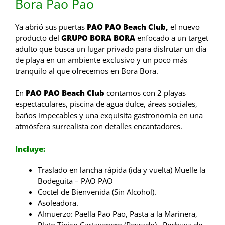
Bora Pao Pao
Ya abrió sus puertas
PAO PAO Beach Club,
el nuevo
producto del
GRUPO BORA BORA
enfocado a un target
adulto que busca un lugar privado para disfrutar un día
de playa en un ambiente exclusivo y un poco más
tranquilo al que ofrecemos en
Bora Bora
.
En
PAO PAO Beach Club
contamos con 2 playas
espectaculares, piscina de agua dulce, áreas sociales,
baños impecables y una exquisita gastronomía en una
atmósfera surrealista con detalles encantadores.
Incluye:
Traslado en lancha rápida (ida y vuelta) Muelle la
Bodeguita – PAO PAO
Coctel de Bienvenida (Sin Alcohol).
Asoleadora.
Almuerzo: Paella Pao Pao, Pasta a la Marinera,
Plato Típico Cartagenero (Pescado) , Pechuga de