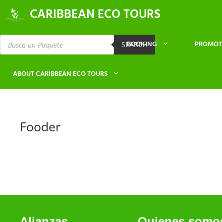
CARIBBEAN ECO TOURS
BOOKING
PROMOT
SEARCH
ABOUT CARIBBEAN ECO TOURS
Fooder
Alianzas
Quienes somo