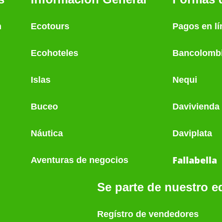
n
Ecotours
Pagos en lí
Ecohoteles
Bancolomb
Islas
Nequi
Buceo
Davivienda
Náutica
Daviplata
Fallabella
Aventuras de negocios
Se parte de nuestro e
Regístro de vendedores